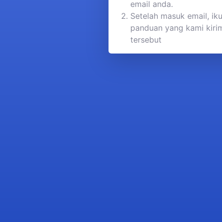
email anda.
Setelah masuk email, iku
panduan yang kami kirim
tersebut