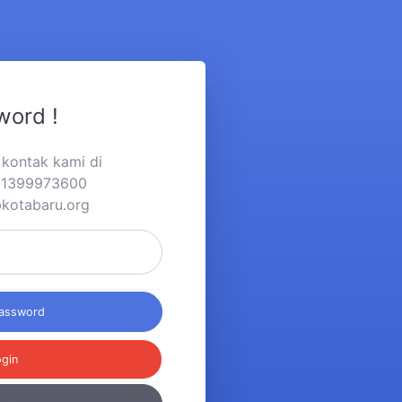
word !
a kontak kami di
281399973600
bkotabaru.org
Password
ogin