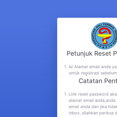
Petunjuk Reset 
Isi Alamat email anda 
untuk registrasi sebelu
Catatan Pent
Link reset password aka
alamat email anda,anda 
email anda dan jika tida
inbox, silahkan periksa 