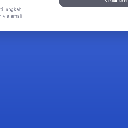
Kembali Ke 
ti langkah
 via email