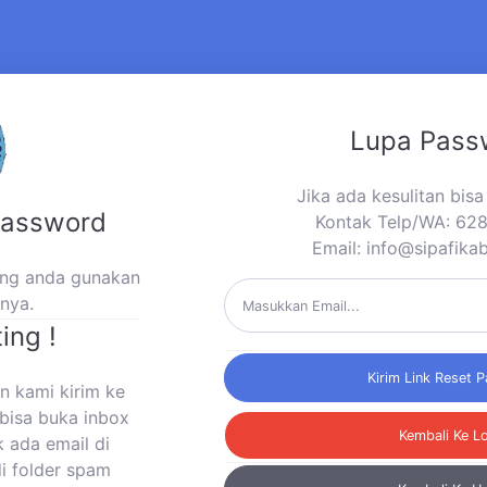
Lupa Pass
Jika ada kesulitan bis
Password
Kontak Telp/WA: 6
Email:
info@sipafika
yang anda gunakan
mnya.
ing !
Kirim Link Reset 
n kami kirim ke
bisa buka inbox
Kembali Ke L
k ada email di
di folder spam